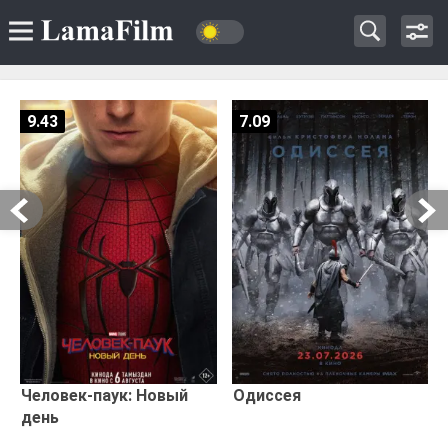
9.43
7.09
Человек-паук: Новый
Одиссея
день