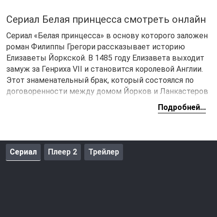
Сериал Белая принцесса смотреть онлайн
Сериал «Белая принцесса» в основу которого заложен
роман Филиппы Грегори рассказывает историю
Елизаветы Йоркской. В 1485 году Елизавета выходит
замуж за Генриха VII и становится королевой Англии.
Этот знаменательный брак, который состоялся по
договоренности между домом Йорков и Ланкастеров
принес долгожданный мир, после междоусобных
Подробней...
воин. Однако впереди Англию ожидают новые
потрясения, в которых важную роль сыграют
противники этого союза. Отношения между
Елизаветой и королем не заладились, что послужило
Сериал
Плеер 2
Трейлер
причиной нового раскола, который может начать
очередную войну.