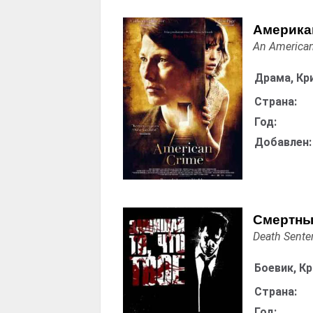
Америка
An America
Драма, Кр
Страна:
Год:
Добавлен:
Смертны
Death Sente
Боевик, К
Страна:
Год: