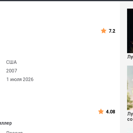
7.2
ы
Лу
США
2007
1 июля 2026
4.08
Лу
со
иллер