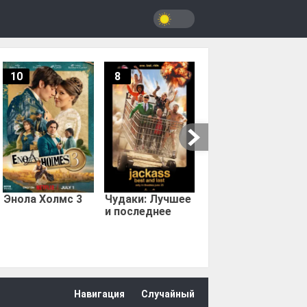
10
8
9.67
Мыс страха
Энола Холмс 3
Чудаки: Лучшее
и последнее
Навигация
Случайный