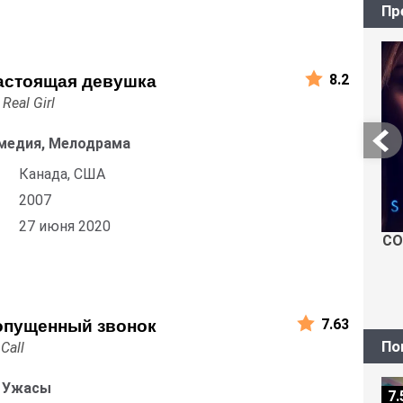
Пр
8.2
настоящая девушка
 Real Girl
медия, Мелодрама
Канада, США
2007
27 июня 2020
СО
7.63
опущенный звонок
По
Call
, Ужасы
7.