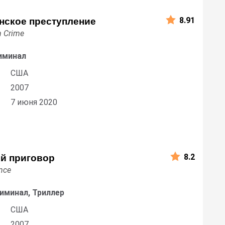
8.91
нское преступление
n Crime
иминал
США
2007
7 июня 2020
8.2
й приговор
nce
риминал, Триллер
США
2007