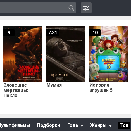
9
7.31
10
Зловещие
Мумия
История
мертвецы:
игрушек 5
Пекло
Мультфильмы
Подборки
Года
Жанры
Топ