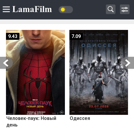
9.43
7.09
Человек-паук: Новый
Одиссея
день