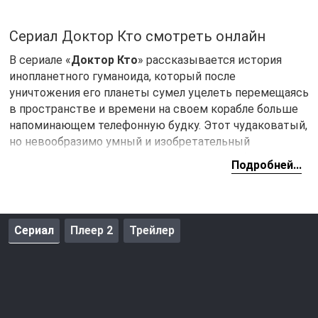
Сериал Доктор Кто смотреть онлайн
В сериале «
Доктор Кто
» рассказывается история
инопланетного гуманоида, который после
уничтожения его планеты сумел уцелеть перемещаясь
в пространстве и времени на своем корабле больше
напоминающем телефонную будку. Этот чудаковатый,
но невообразимо умный и изобретательный
инопланетянин не раз спасет Землю и ее обитателей
Подробней...
от враждебного инопланетного вторжения, конечно не
без помощи друзей.
Сериал
Плеер 2
Трейлер