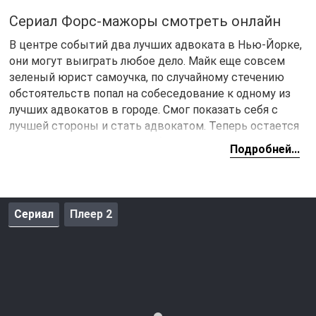
Сериал Форс-мажоры смотреть онлайн
В центре событий два лучших адвоката в Нью-Йорке,
они могут выиграть любое дело. Майк еще совсем
зеленый юрист самоучка, по случайному стечению
обстоятельств попал на собеседование к одному из
лучших адвокатов в городе. Смог показать себя с
лучшей стороны и стать адвокатом. Теперь остается
также хорошо проявить себя на деле, но с первого же
Подробней...
задания начинаются
форс-мажоры
. Майк очень
сильно себя переоценил и прыгнул выше головы.
Чтобы удержатся на новой работе, придется выиграть
очень сложное дело. Майку удалось закрепить свои
Сериал
Плеер 2
позиции и стать полноценным адвокатом.