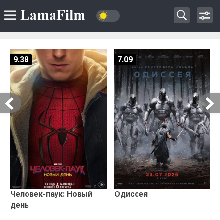
9.38
7.09
Человек-паук: Новый
Одиссея
день