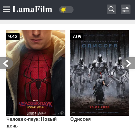
9.43
7.09
Человек-паук: Новый
Одиссея
день