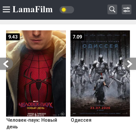
9.43
7.09
Человек-паук: Новый
Одиссея
день