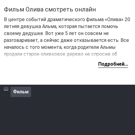
Фильм Олива смотреть онлайн
В центре событий драматического фильма «Олива» 20
летняя девушка Альма, которая пытается помочь
своему дедушке. Вот уже 5 лет он совсем не
разговаривает, а сейчас даже отказывается есть. Все
началось с того момента, когда родители Альмы
продали старое оливковое дерево не спросив об
разрешения у дедушки. Девушка решает отыскать
Подробней...
оливу и обращается за помощью к близкому другу
дедушки Рафе. Отыскать дерево задача не из легких,
но главная героиня сделает все, чтобы вернуть мир и
счастье в свою семью.
Фильм