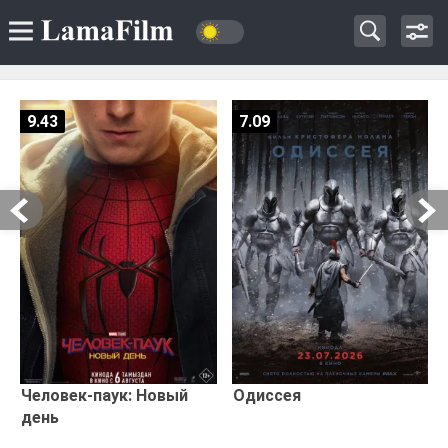
9.43
7.09
Человек-паук: Новый
Одиссея
день