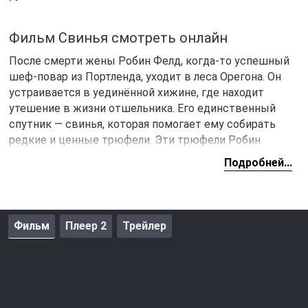
Фильм Свинья смотреть онлайн
После смерти жены Робин Фелд, когда-то успешный
шеф-повар из Портленда, уходит в леса Орегона. Он
устраивается в уединённой хижине, где находит
утешение в жизни отшельника. Его единственный
спутник — свинья, которая помогает ему собирать
редкие и ценные трюфели. Эти трюфели Робин
продаёт Амирам, который снабжает рестораны
Подробней...
дорогими деликатесами.
Однажды ночью в хижину отшельника врываются
двое неизвестных преступников. Они жестоко
Фильм
Плеер 2
Трейлер
избивают мужчину, оставив его без сознания крадут
его свинью. Этот случай становится поворотным
моментом в жизни Робина. Потеряв единственного
друга и партнёра, он решает найти виновных и
вернуть животное.