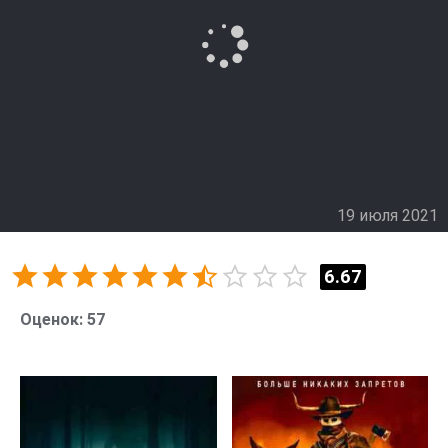
В поисках свиньи герой сталкивается с людьми из
своего прошлого. Его путь проходит через старые
связи, знакомых и тайны, о которых давно забыл. Он
постепенно раскрывает неожиданные стороны
своего прошлого и начинает понимать, что потерял
намного больше, чем просто свинью.
19 июля 2021
6.67
Оценок:
57