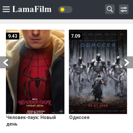
9.43
7.09
Человек-паук: Новый
Одиссея
день