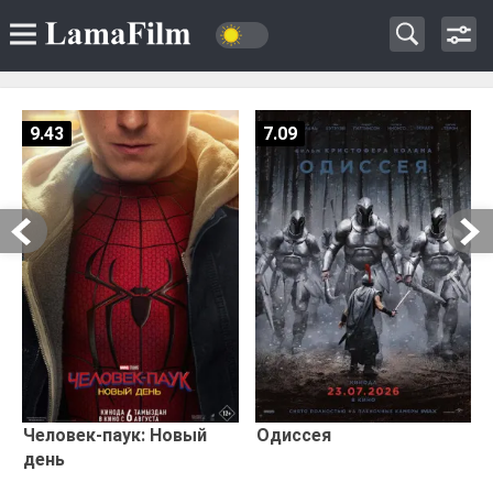
9.43
7.09
Человек-паук: Новый
Одиссея
день