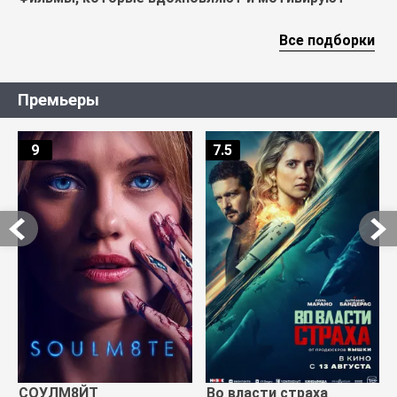
Все подборки
Премьеры
9
7.5
СОУЛМ8ЙТ
Во власти страха