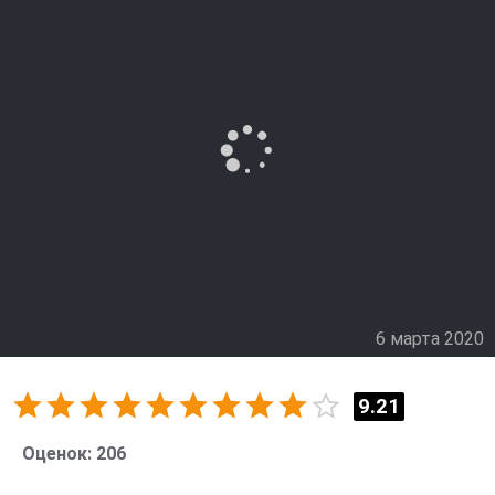
подход, но как выясняется, саперы обнаруживают
бомбу. К счастью полиция успевает отвести людей и
после внезапного взрыва пострадавших оказывается
гораздо меньше, чем могло бы быть при других
обстоятельствах. Ричард становится героем
новостей, но благоприятная ситуация очень скоро
начинает меняться. Агентам ФБР нужно найти
виновного и этим человеком становится наш герой.
6 марта 2020
9.21
Оценок:
206