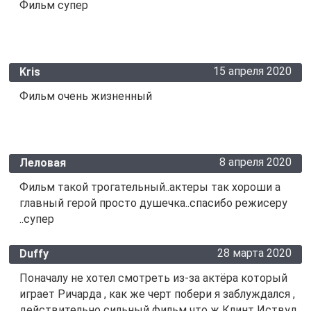
Фильм супер
15 апреля 2020
Kris
Фильм очень жизненный
8 апреля 2020
Леловая
Фильм такой трогательный..актеры так хороши а
главный герой просто душечка..спасибо режисеру
..супер
28 марта 2020
Duffy
Поначалу не хотел смотреть из-за актёра который
играет Ричарда , как же черт побери я заблуждался ,
действительно сильный фильм что ж Клинт Иствуд