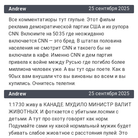
25 сентября 2025
Andrew
Все комментатиоры тут глупые. Этот фильм
реклама демократической партии США и их рупора
CNN. Вклюимте на 50:35 где неожиданно
включается CNN — это бред. В штатах половина
населения не смотрит CNN и такоего бы не
включали в кафе. Именно CNN и дем партия
привела к войне между Русью где погибло более
миллиона человек уже. А вы тут оды поете. Как в
90ых вам внушали что вы виновны во всем и вы
купились. Очнитесь телепни.
25 сентября 2025
Andrew
1:17:30 живу в КАНАДЕ. МУДИЛО МИНИСТР ВАЛИТ
ЖИВОТНЫХ. И фоткается с убитыми лосями с
детьми. А тут про охоту говорят как норм.
Подумайте сами ну какой нормальный мужик будет
убивать слабое жиовтное с расстояния пулей: Это