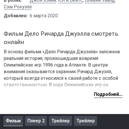
В ролях:
Джон Хэмм
,
Кэти Бейтс
,
Оливия Уайлд
,
Сэм Рокуэлл
Добавлен:
6 марта 2020
Фильм Дело Ричарда Джуэлла смотреть
онлайн
В основу фильма «Дело Ричарда Джуэлла» заложена
реальная история, произошедшая вовремя
Олимпийских игр 1996 года в Атланте. В центре
внимания оказывается охранник Ричард Джуэлл,
который всегда относился к своей работе с особой
ответственностью. В ходе Олимпийских игр он
получает должность охранника и вовремя
Подробней...
праздничного концерта в парке тщательно следить за
порядком. Под скамейкой, он находит оставленный
рюкзак и требует от полиции, чтобы они вызвали
саперов.
Фильм
Плеер 2
Трейлер
Трейлер
Никто не воспринимает в всерьез его настойчивый