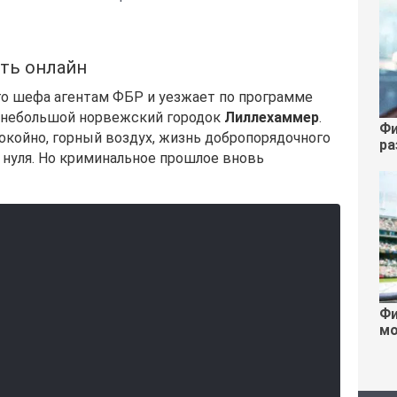
ть онлайн
го шефа агентам ФБР и уезжает по программе
 небольшой норвежский городок
Лиллехаммер
.
Фи
окойно, горный воздух, жизнь добропорядочного
ра
 нуля. Но криминальное прошлое вновь
Фи
мо