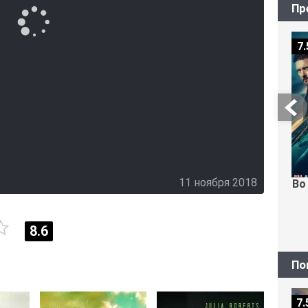
Пр
7.
11 ноября 2018
Во
8.6
По
7.