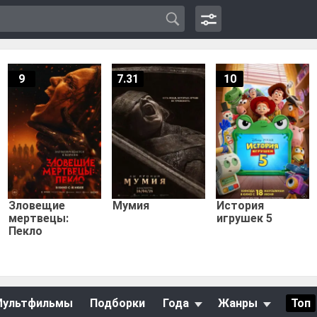
9
7.31
10
Зловещие
Мумия
История
мертвецы:
игрушек 5
Пекло
Мультфильмы
Подборки
Года
Жанры
Топ