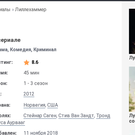
иалы
»
Лиллехаммер
сериале
ма, Комедия, Криминал
Лу
тинг:
8.6
мя:
45 мин
он:
1 - 3 сезон
:
2012
ана:
Норвегия
,
США
Лу
олях:
Стейнар Саген
,
Стив Ван Зандт
,
Тронд
со
са Аурвааг
бавлен:
11 ноября 2018