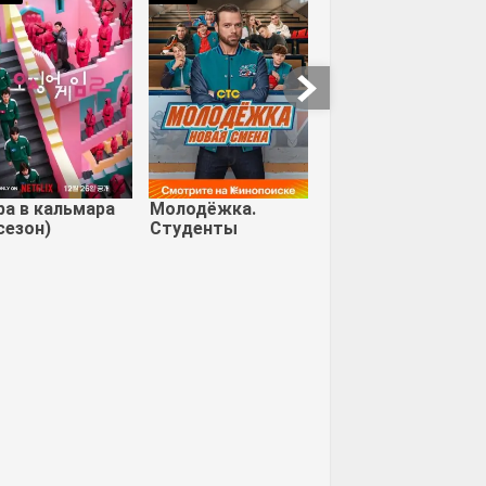
ап
ра в кальмара
Молодёжка.
сезон)
Студенты