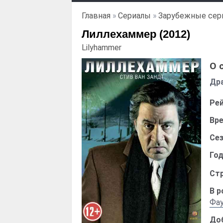
Главная
»
Сериалы
»
Зарубежные сер
Лиллехаммер (2012)
Lilyhammer
О 
Дра
Рей
Вре
Сез
Год
Стр
В р
Фау
До