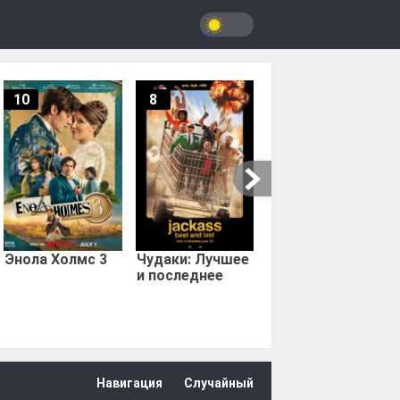
10
8
9.67
Мыс страха
Энола Холмс 3
Чудаки: Лучшее
и последнее
Навигация
Случайный