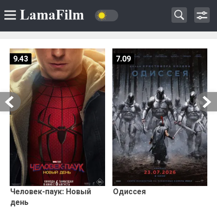
9.43
7.09
Человек-паук: Новый
Одиссея
день