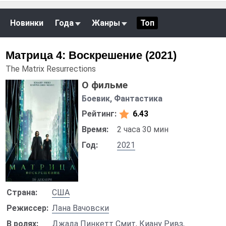
Новинки
Года
Жанры
Топ
Матрица 4: Воскрешение (2021)
The Matrix Resurrections
О фильме
Боевик, Фантастика
Рейтинг:
6.43
Время:
2 часа 30 мин
Год:
2021
Страна:
США
Режиссер:
Лана Вачовски
В ролях:
Джада Пинкетт Смит
,
Киану Ривз
,