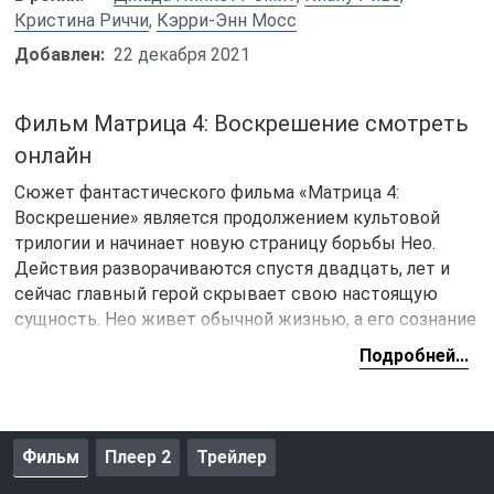
Кристина Риччи
,
Кэрри-Энн Мосс
Добавлен:
22 декабря 2021
Фильм Матрица 4: Воскрешение смотреть
онлайн
Сюжет фантастического фильма «Матрица 4:
Воскрешение» является продолжением культовой
трилогии и начинает новую страницу борьбы Нео.
Действия разворачиваются спустя двадцать, лет и
сейчас главный герой скрывает свою настоящую
сущность. Нео живет обычной жизнью, а его сознание
погрузилось на уровень обычного обывателя.
Подробней...
Периодически, его достают галлюцинации, но
таблетки помогают вернуться в нормально состояние.
Однако Нео предстоит вновь принять правильную
таблетку и прозреть, ведь впереди его ожидает
Фильм
Плеер 2
Трейлер
новый этап борьбы на стороне повстанцев.