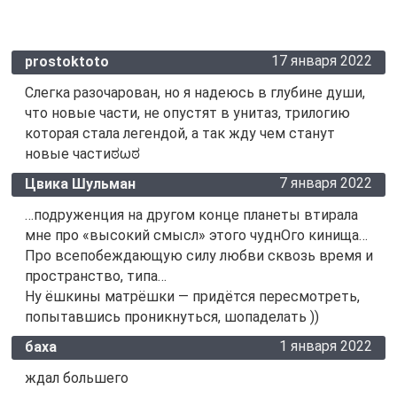
17 января 2022
prostoktoto
Слегка разочарован, но я надеюсь в глубине души,
что новые части, не опустят в унитаз, трилогию
которая стала легендой, а так жду чем станут
новые частиಠωಠ
7 января 2022
Цвика Шульман
…подруженция на другом конце планеты втирала
мне про «высокий смысл» этого чуднОго кинища…
Про всепобеждающую силу любви сквозь время и
пространство, типа…
Ну ёшкины матрёшки — придётся пересмотреть,
попытавшись проникнуться, шопаделать ))
1 января 2022
баха
ждал большего