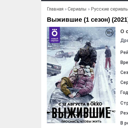
Главная
»
Сериалы
»
Русские сериал
Выжившие (1 сезон) (2021
О 
Дра
Рей
Вре
Сез
Сер
Год
Стр
Ре
В р