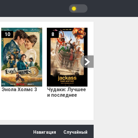
10
8
9.67
Мыс страха
Энола Холмс 3
Чудаки: Лучшее
и последнее
Навигация
Случайный