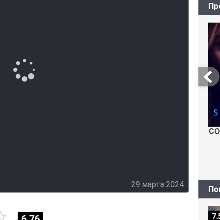
Пр
используя свои уникальные навыки. В конце
а, которая находит выживших и предлагает
 на услуги.
СО
29 марта 2024
По
7.
6.76