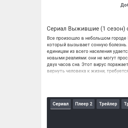
До
Сериал Выжившие (1 сезон)
Все произошло в небольшом городе 
который вызывает сонную болезнь. 
единицам из всего населения удает
новыми реалиями: они не могут про
двух часов сна. Этот вирус поражает
вернуть человека к жизни, требует
новый день борьбой за выживание.
Это разнообразные люди, отчаявшие
жестокие бандиты, использующие си
стороны вооруженных банд и стаи 
Сериал
Плеер 2
Трейлер
Т
объединиться, хотя доверия между
моральные решения, выбирая межд
Кульминацией становится открытие