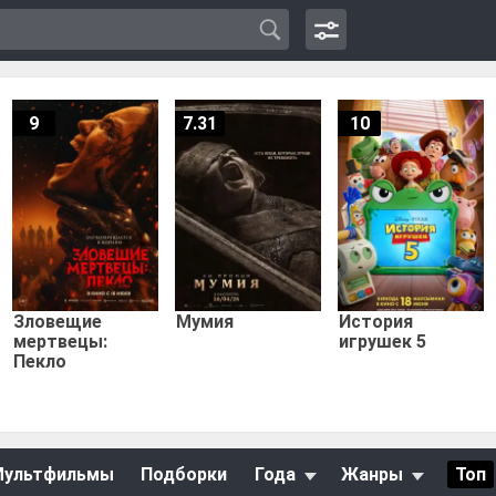
9
7.31
10
Зловещие
Мумия
История
мертвецы:
игрушек 5
Пекло
Мультфильмы
Подборки
Года
Жанры
Топ