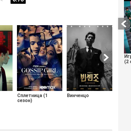
В рит
Иг
(2 
Сплетница (1
Винченцо
сезон)