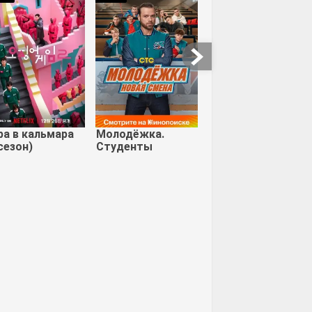
ме жизни
Северные воды
Американские
истории ужасов (1
ра в кальмара
Молодёжка.
сезон)
сезон)
Студенты