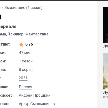
ы
»
Выжившие (1 сезон)
)
сериале
ма, Триллер, Фантастика
тинг:
6.76
Лу
мя:
47 мин
он:
1 сезон
ия:
8 серия
:
2021
ана:
Россия
Лу
жиссер:
Андрей Прошкин
со
олях:
Артур Смольянинов