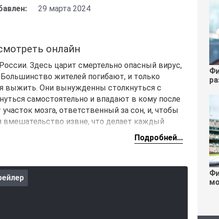
бавлен:
29 марта 2024
 смотреть онлайн
России. Здесь царит смертельно опасный вирус,
Фи
Большинство жителей погибают, и только
ра
ся выжить. Они вынужденны столкнуться с
снуться самостоятельно и впадают в кому после
 участок мозга, ответственный за сон, и, чтобы
ся вмешательство извне, что делает каждый
Подробней...
ся родители, пытающиеся спасти своих детей и
лу для захвата ресурсов. Нарастающая угроза со
одичавших собак заставляет выживших
Фи
рейлер
мо
 ними нет. Персонажи принимают сложные
у собственным выживанием и помощью другим.
, что некоторые выжившие способны