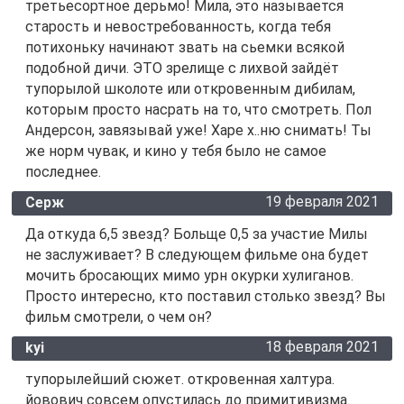
третьесортное дерьмо! Мила, это называется
старость и невостребованность, когда тебя
потихоньку начинают звать на сьемки всякой
подобной дичи. ЭТО зрелище с лихвой зайдёт
тупорылой школоте или откровенным дибилам,
которым просто насрать на то, что смотреть. Пол
Андерсон, завязывай уже! Харе х..ню снимать! Ты
же норм чувак, и кино у тебя было не самое
последнее.
19 февраля 2021
Серж
Да откуда 6,5 звезд? Больще 0,5 за участие Милы
не заслуживает? В следующем фильме она будет
мочить бросающих мимо урн окурки хулиганов.
Просто интересно, кто поставил столько звезд? Вы
фильм смотрели, о чем он?
18 февраля 2021
kyi
тупорылейший сюжет. откровенная халтура.
йовович совсем опустилась до примитивизма.