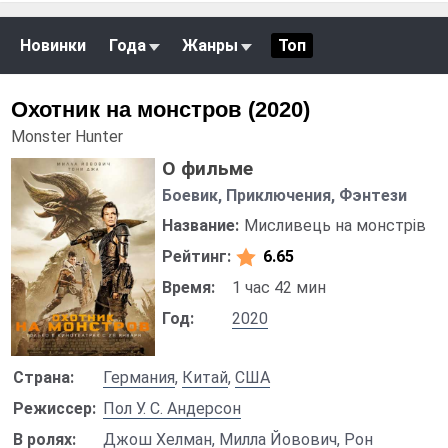
Новинки
Года
Жанры
Топ
Охотник на монстров (2020)
Monster Hunter
О фильме
Боевик, Приключения, Фэнтези
Название:
Мисливець на монстрів
Рейтинг:
6.65
Время:
1 час 42 мин
Год:
2020
Страна:
Германия
,
Китай
,
США
Режиссер:
Пол У. С. Андерсон
В ролях:
Джош Хелман
,
Милла Йовович
,
Рон