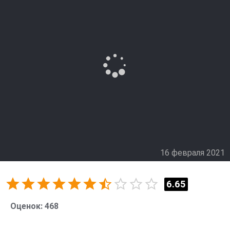
знает все их слабости. Он обучает Артемис новым
методам борьбы – используя ловушки, гигантские
клинки и магические снадобья. Однако впереди их
ждет нечто куда страшнее: Древний Дракон, чья сила
способна разрушить все живое. Единственный шанс
остановить катастрофу – найти путь в человеческий
мир и закрыть портал, пока чудовище не проникло
туда.
Вместе герои преодолевают пустыни, джунгли и
древние руины, сталкиваясь с все более опасными
монстрами. Доверие между ними растет, но времени
остается все меньше. Когда портал открывается
16 февраля 2021
вновь, Артемис стоит перед сложным выбором:
вернуться домой или остаться и помочь новым
союзникам в их вечной борьбе.
6.65
Оценок:
468