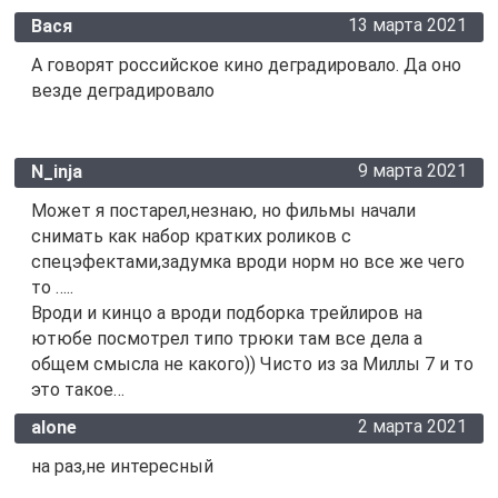
13 марта 2021
Вася
А говорят российское кино деградировало. Да оно
везде деградировало
9 марта 2021
N_inja
Может я постарел,незнаю, но фильмы начали
снимать как набор кратких роликов с
спецэфектами,задумка вроди норм но все же чего
то …..
Вроди и кинцо а вроди подборка трейлиров на
ютюбе посмотрел типо трюки там все дела а
общем смысла не какого)) Чисто из за Миллы 7 и то
это такое…
2 марта 2021
alone
на раз,не интересный