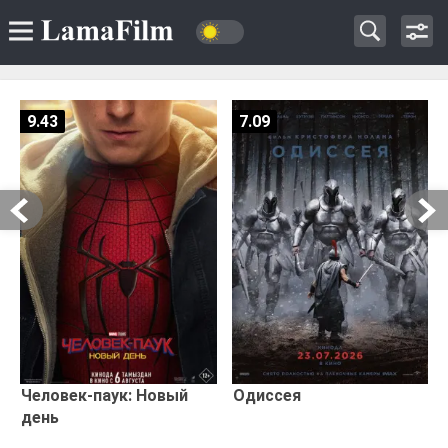
9.43
7.09
Человек-паук: Новый
Одиссея
день