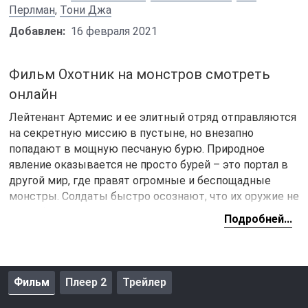
Перлман
,
Тони Джа
Добавлен:
16 февраля 2021
Фильм Охотник на монстров смотреть
онлайн
Лейтенант Артемис и ее элитный отряд отправляются
на секретную миссию в пустыне, но внезапно
попадают в мощную песчаную бурю. Природное
явление оказывается не просто бурей – это портал в
другой мир, где правят огромные и беспощадные
монстры. Солдаты быстро осознают, что их оружие не
способно противостоять этим чудовищам, и один за
Подробней...
другим они погибают в неравной схватке. Артемис
остается в одиночестве в неизведанном мире, полном
смертельных угроз.
Фильм
Плеер 2
Трейлер
Ища способ выжить, она встречает загадочного
охотника, который давно живет среди монстров и