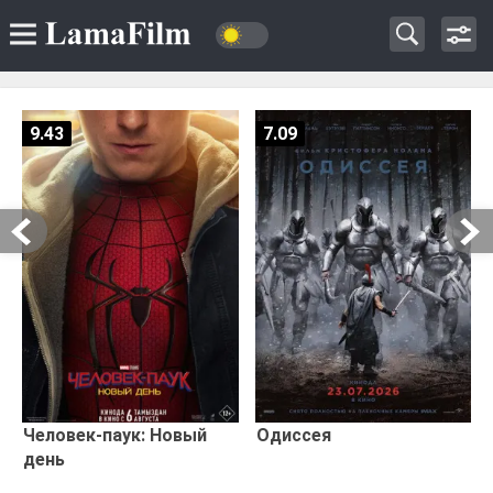
9.43
7.09
Человек-паук: Новый
Одиссея
день