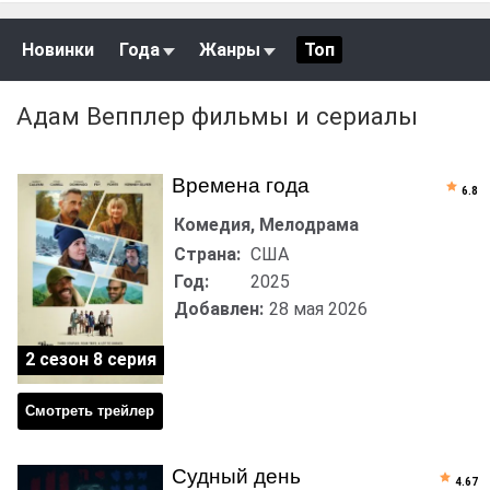
Новинки
Года
Жанры
Топ
Адам Вепплер фильмы и сериалы
Времена года
6.8
Комедия, Мелодрама
Страна:
США
Год:
2025
Добавлен:
28 мая 2026
2 сезон 8 серия
Смотреть трейлер
Судный день
4.67