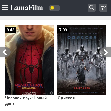
9.43
7.09
Человек-паук: Новый
Одиссея
день