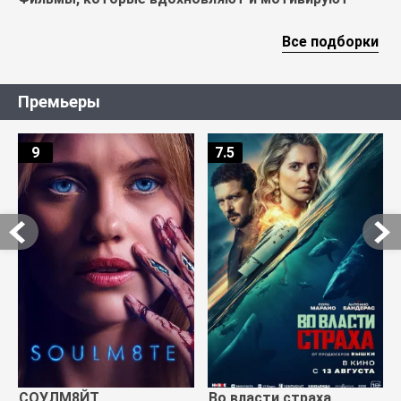
Все подборки
Премьеры
9
7.5
СОУЛМ8ЙТ
Во власти страха