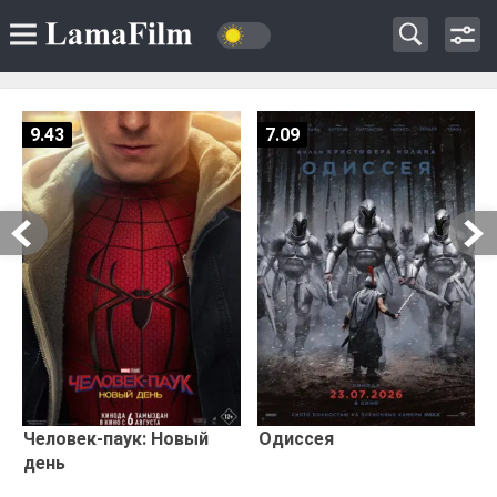
9.43
7.09
Человек-паук: Новый
Одиссея
день