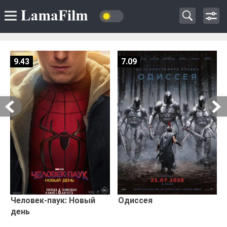
9.43
7.09
Человек-паук: Новый
Одиссея
день