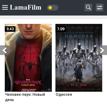
9.43
7.09
Человек-паук: Новый
Одиссея
день