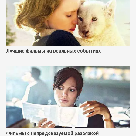
Лучшие фильмы на реальных событиях
Фильмы с непредсказуемой развязкой