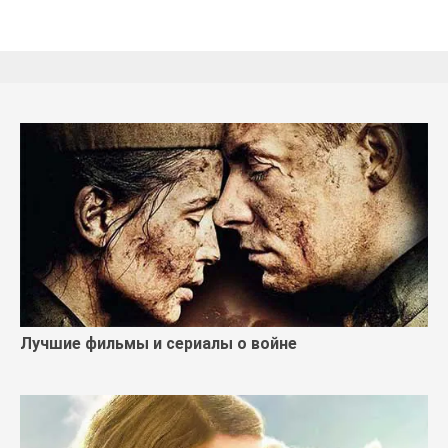
Лучшие фильмы и сериалы о войне