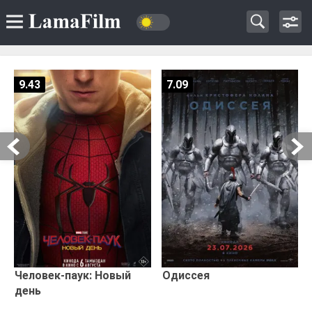
9.43
7.09
Человек-паук: Новый
Одиссея
день