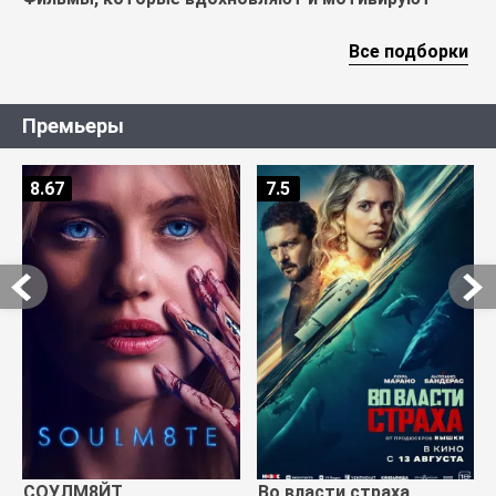
Все подборки
Премьеры
8.67
7.5
СОУЛМ8ЙТ
Во власти страха