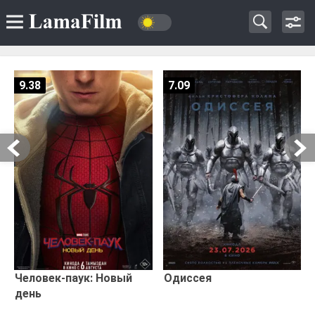
9.38
7.09
Человек-паук: Новый
Одиссея
день