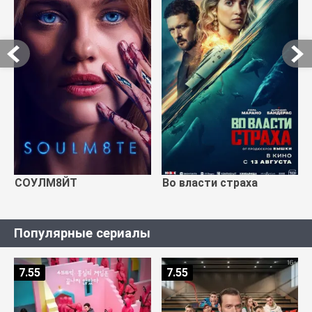
СОУЛМ8ЙТ
Во власти страха
Популярные сериалы
7.55
7.55