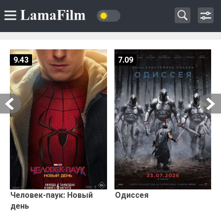
9.43
7.09
Человек-паук: Новый
Одиссея
день