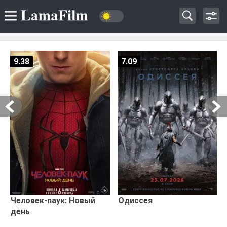
9.38
7.09
Человек-паук: Новый
Одиссея
день