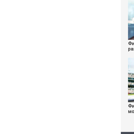
Фи
ра
Фи
мо