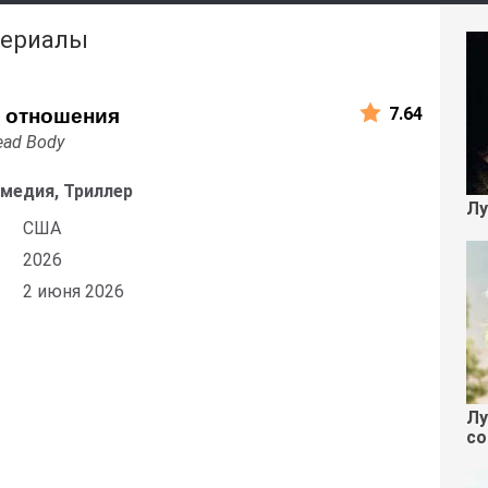
сериалы
7.64
 отношения
ead Body
омедия, Триллер
Лу
США
2026
2 июня 2026
Лу
со