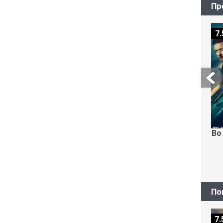
Пр
7.
Во
По
7.