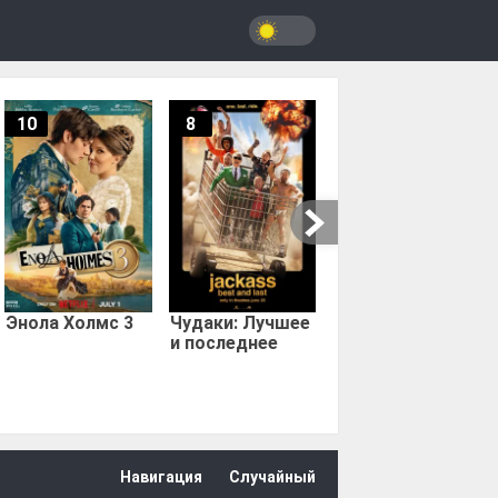
10
8
9.67
Мыс страха
Энола Холмс 3
Чудаки: Лучшее
и последнее
Навигация
Случайный