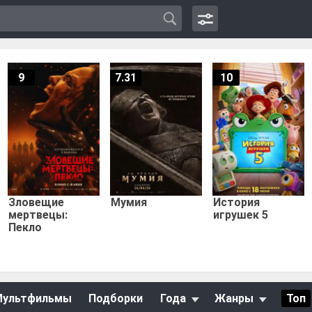
9
7.31
10
Зловещие
Мумия
История
мертвецы:
игрушек 5
Пекло
Мультфильмы
Подборки
Года
Жанры
Топ