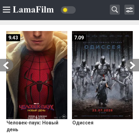
9.43
7.09
Человек-паук: Новый
Одиссея
день