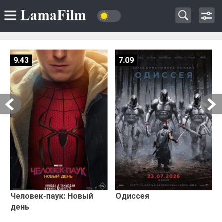
9.43
7.09
Человек-паук: Новый
Одиссея
день