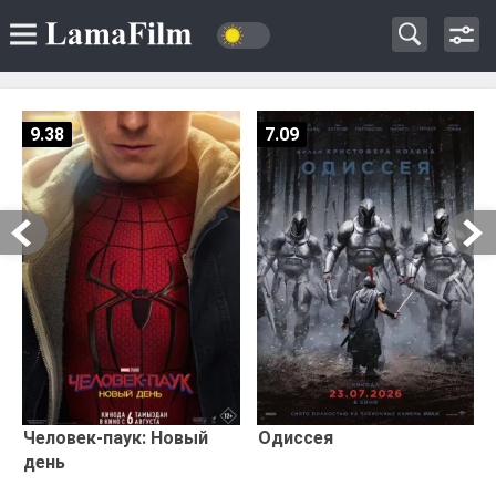
9.38
7.09
Человек-паук: Новый
Одиссея
день