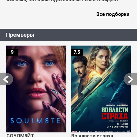
Все подборки
Премьеры
9
7.5
СОУЛМ8ЙТ
Во власти страха