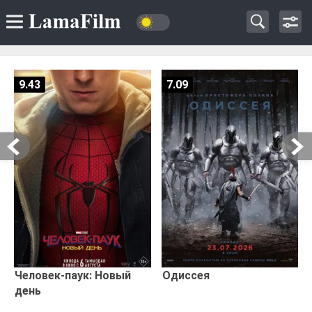
9.43
7.09
Человек-паук: Новый
Одиссея
день