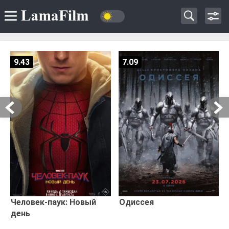
9.43
7.09
Человек-паук: Новый
Одиссея
день