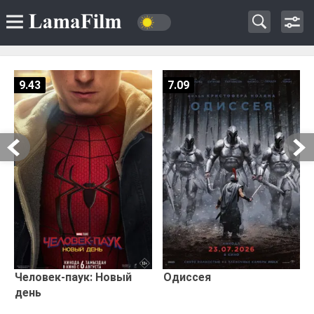
9.43
7.09
Человек-паук: Новый
Одиссея
день