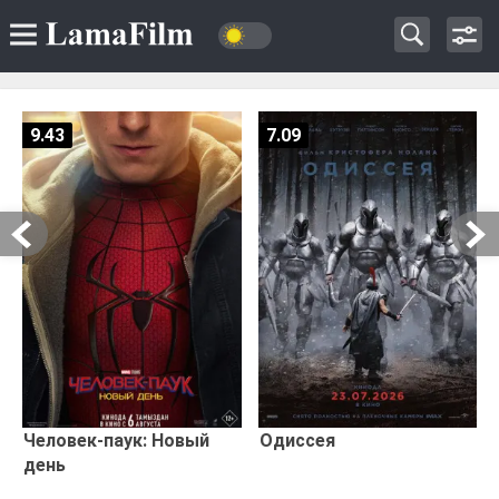
9.43
7.09
Человек-паук: Новый
Одиссея
день