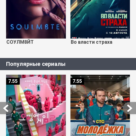
СОУЛМ8ЙТ
Во власти страха
Популярные сериалы
7.55
7.55