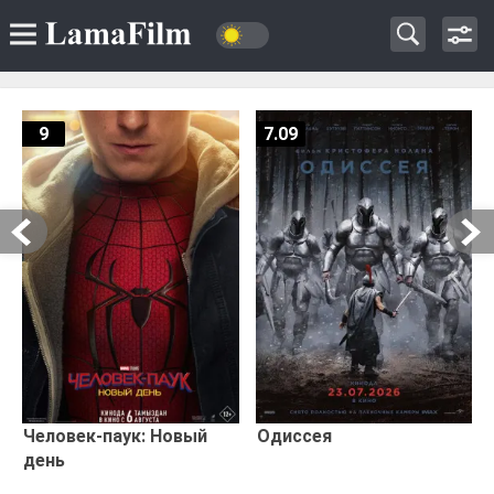
9
7.09
Человек-паук: Новый
Одиссея
день