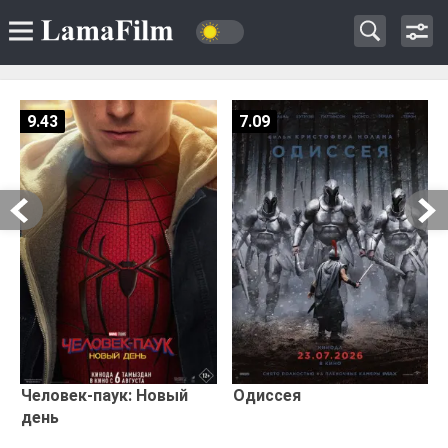
9.43
7.09
Человек-паук: Новый
Одиссея
день