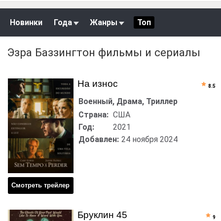
Новинки
Года
Жанры
Топ
Эзра Баззингтон фильмы и сериалы
На износ
8.5
Военный, Драма, Триллер
Страна:
США
Год:
2021
Добавлен:
24 ноября 2024
Смотреть трейлер
Бруклин 45
9