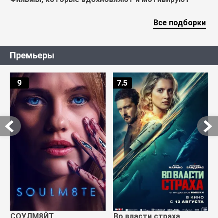
Все подборки
Премьеры
9
7.5
СОУЛМ8ЙТ
Во власти страха