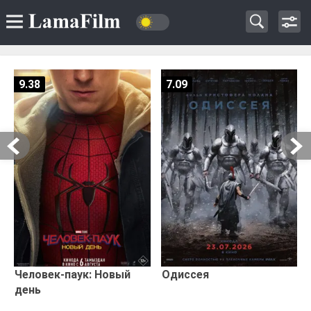
9.38
7.09
Человек-паук: Новый
Одиссея
день