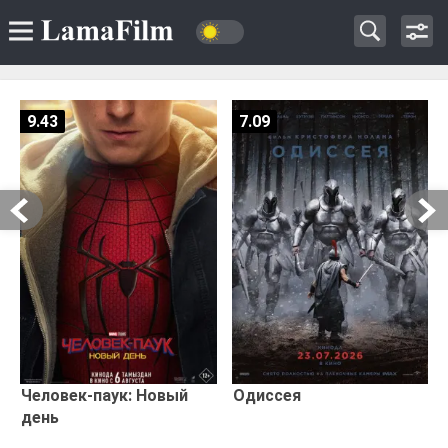
9.43
7.09
Человек-паук: Новый
Одиссея
день