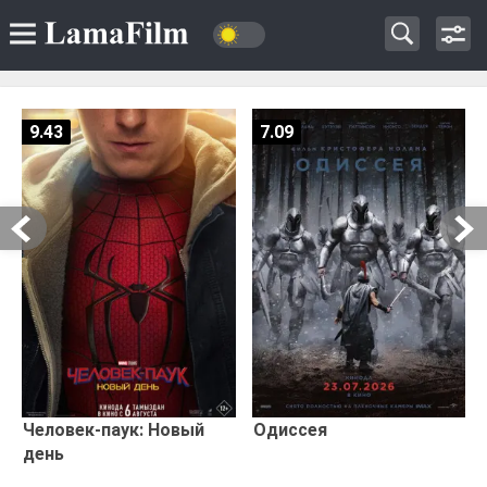
9.43
7.09
Человек-паук: Новый
Одиссея
день