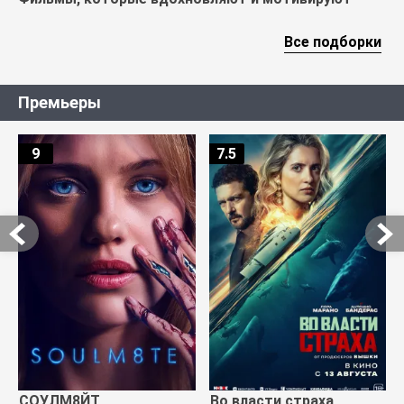
Все подборки
Премьеры
9
7.5
СОУЛМ8ЙТ
Во власти страха