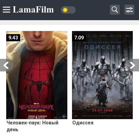
9.43
7.09
Человек-паук: Новый
Одиссея
день