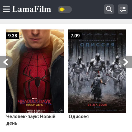
9.38
7.09
Человек-паук: Новый
Одиссея
день