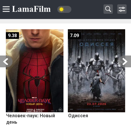
9.38
7.09
Человек-паук: Новый
Одиссея
день