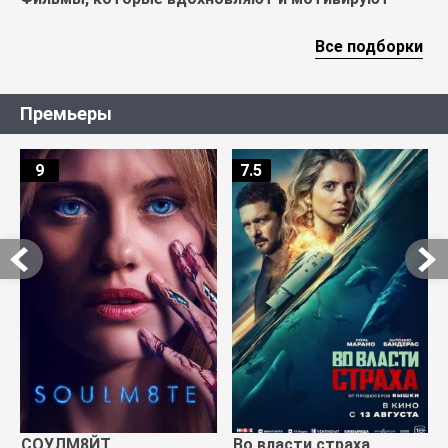
Все подборки
Премьеры
9
7.5
СОУЛМ8ЙТ
Во власти страха