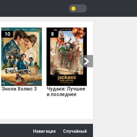
10
8
9.67
Мыс страха
Энола Холмс 3
Чудаки: Лучшее
и последнее
Навигация
Случайный