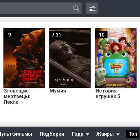
9
7.31
10
Зловещие
Мумия
История
мертвецы:
игрушек 5
Пекло
Мультфильмы
Подборки
Года
Жанры
Топ