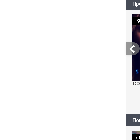
Пр
9
СО
По
7.