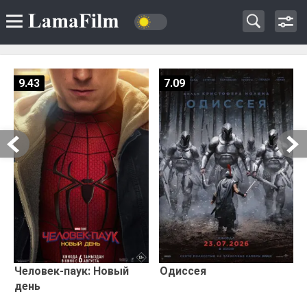
9.43
7.09
Человек-паук: Новый
Одиссея
день