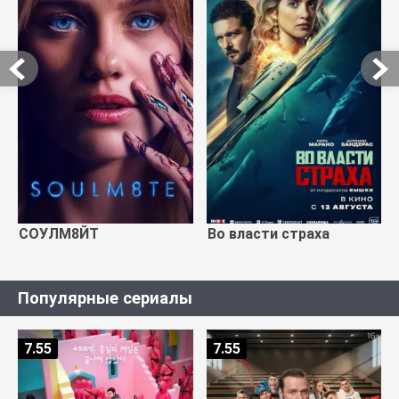
СОУЛМ8ЙТ
Во власти страха
Популярные сериалы
7.55
7.55