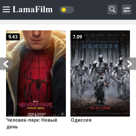
9.43
7.09
Человек-паук: Новый
Одиссея
день