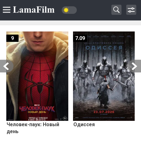
9
7.09
Человек-паук: Новый
Одиссея
день