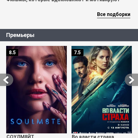
Все подборки
Премьеры
8.5
7.5
СОУЛМ8ЙТ
Во власти страха