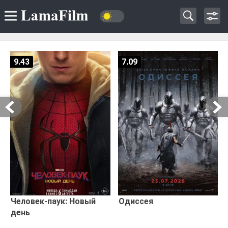
9.43
7.09
Человек-паук: Новый
Одиссея
день