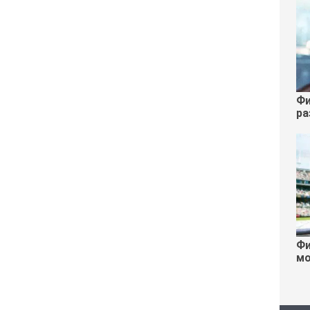
Фи
ра
Фи
мо