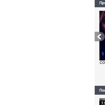
Пр
СО
По
7.