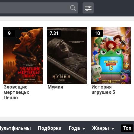
9
7.31
10
Зловещие
Мумия
История
мертвецы:
игрушек 5
Пекло
Мультфильмы
Подборки
Года
Жанры
Топ