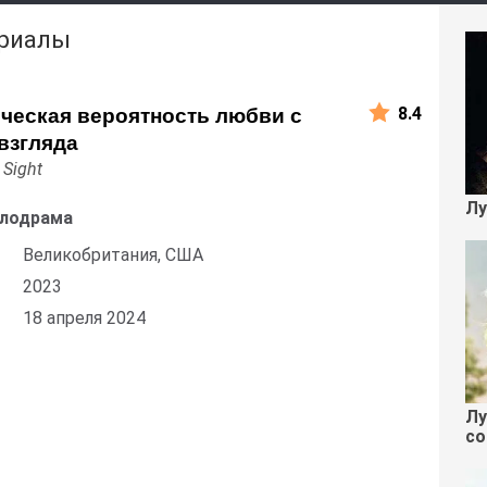
ериалы
8.4
ческая вероятность любви с
взгляда
 Sight
Лу
елодрама
Великобритания, США
2023
18 апреля 2024
Лу
со