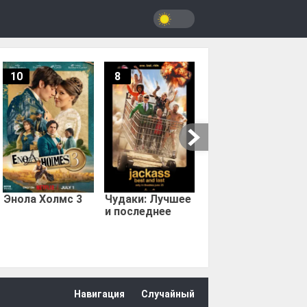
10
8
9.67
Мыс страха
Энола Холмс 3
Чудаки: Лучшее
и последнее
Навигация
Случайный