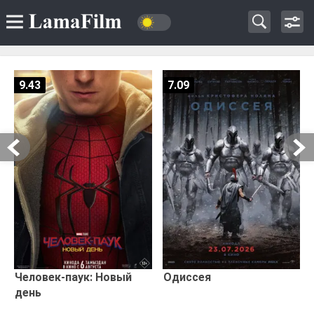
9.43
7.09
Человек-паук: Новый
Одиссея
день