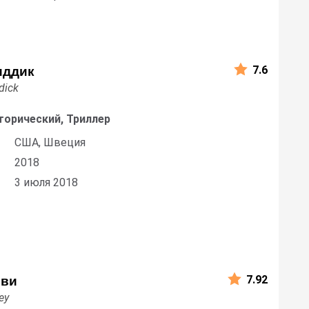
7.6
иддик
dick
торический, Триллер
США, Швеция
2018
3 июля 2018
7.92
иви
ey