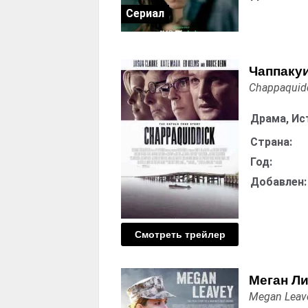
Сериал
Чаппаку
Chappaquid
Драма, Ис
Страна:
Год:
Добавлен:
Смотреть трейлер
Меган Л
Megan Leav