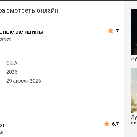
ра смотреть онлайн
7
ьные женщины
Women
Лу
США
2026
29 апреля 2026
Лу
со
6.7
вт
ut