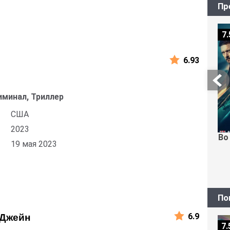
Пр
7.
6.93
иминал, Триллер
США
2023
Во
19 мая 2023
По
6.9
 Джейн
7.