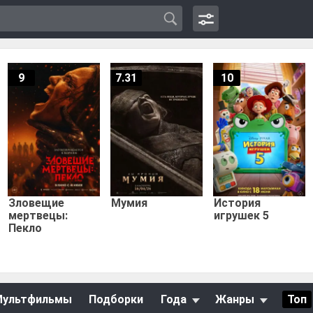
9
7.31
10
Зловещие
Мумия
История
мертвецы:
игрушек 5
Пекло
Мультфильмы
Подборки
Года
Жанры
Топ