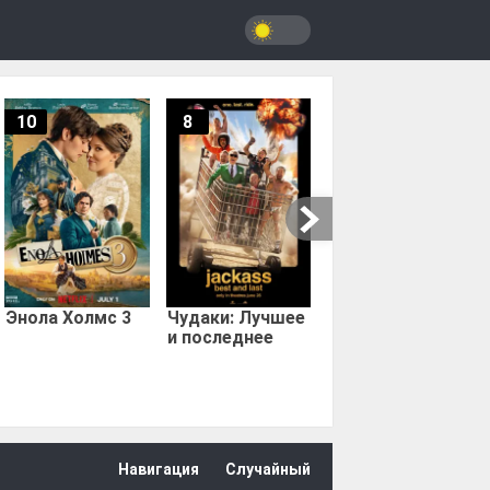
10
8
9.67
Мыс страха
Энола Холмс 3
Чудаки: Лучшее
и последнее
Навигация
Случайный