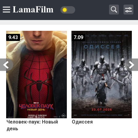
9.43
7.09
Человек-паук: Новый
Одиссея
день