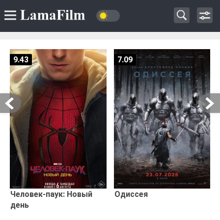
9.43
7.09
Человек-паук: Новый
Одиссея
день