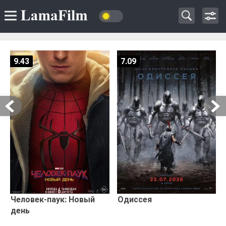
9.43
7.09
Человек-паук: Новый
Одиссея
день