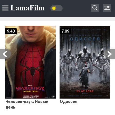
9.43
7.09
Человек-паук: Новый
Одиссея
день